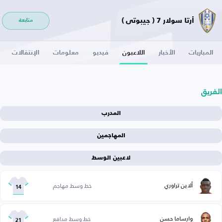
أرتا سولار 7 ( جيبوتي )
متابعة
المباريات
الأخبار
اللاعبون
فيديو
معلومات
الإنتقالات
الفريق
المدرب
المهاجمين
لاعبين الوسط
ألاين تراوري
خط وسط مهاجم
14
وارساما حسن
خط وسط مدافع
21