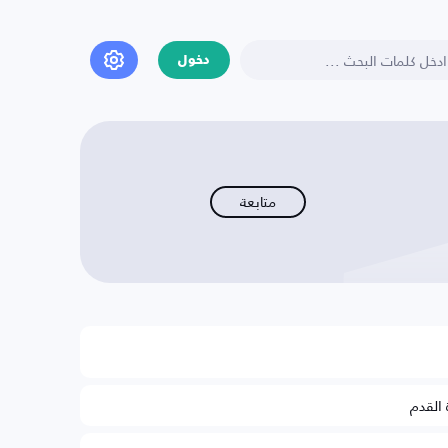
دخول
متابعة
 القدم