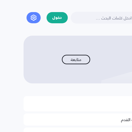
دخول
متابعة
 القدم