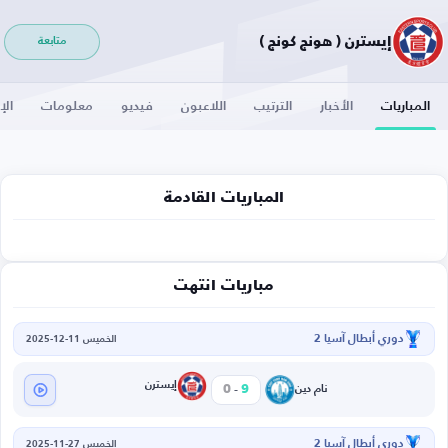
إيسترن ( هونج كونج )
متابعة
المباريات
الأخبار
الترتيب
اللاعبون
فيديو
معلومات
الإ
المباريات القادمة
مباريات انتهت
دوري أبطال آسيا 2
الخميس 11-12-2025
-
إيسترن
0
9
نام دين
دوري أبطال آسيا 2
الخميس 27-11-2025