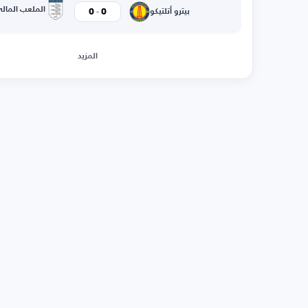
-
الملعب المال
0
0
بيترو أتلتيكو
المزيد