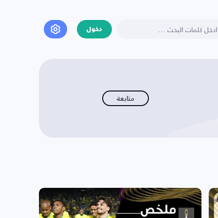
دخول
متابعة