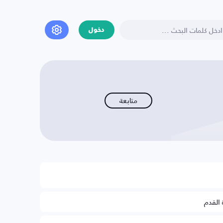
دخول
متابعة
 القدم