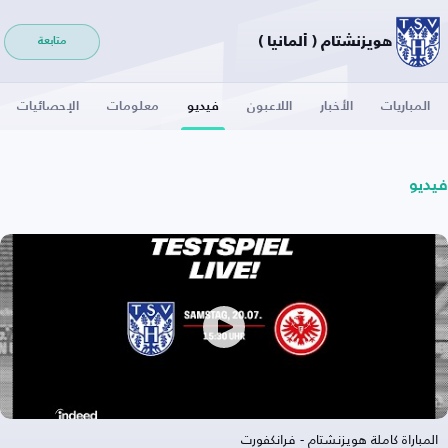
هويزنشتام ( ألمانيا )
متابعة
المباريات
الأخبار
اللاعبون
فيديو
معلومات
الإحصائيات
فيديو
المباراة كاملة هويزنشتام - فرانكفورت