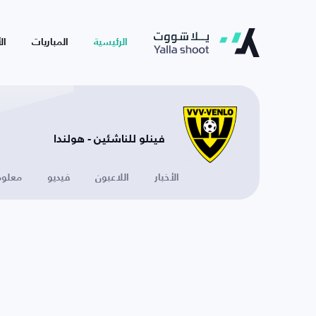
الرئيسية
المباريات
ال
فينلو للناشئين - هولندا
الأخبار
اللاعبون
فيديو
معلوم