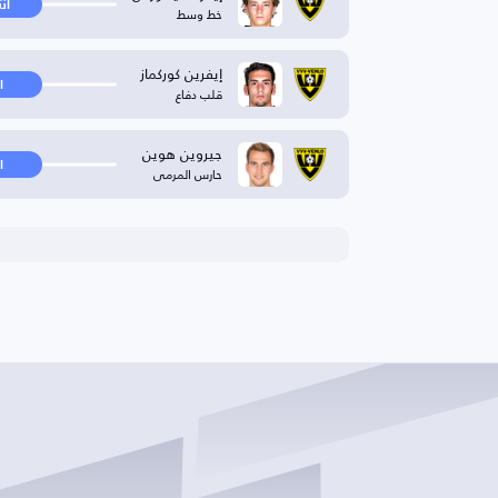
ان
خط وسط
إيفرين كوركماز
ا
قلب دفاع
جيروين هوين
ا
حارس المرمى