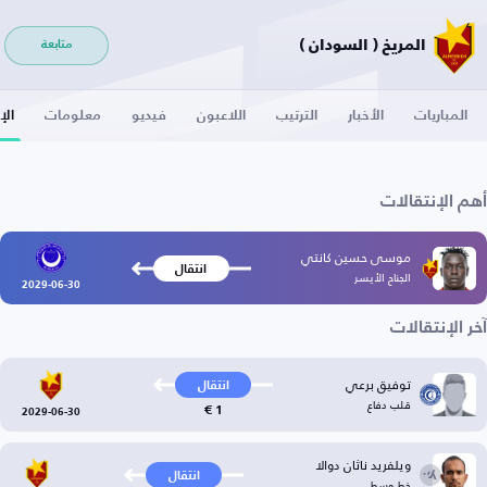
المريخ ( السودان )
متابعة
المباريات
الأخبار
الترتيب
اللاعبون
فيديو
معلومات
الإ
أهم الإنتقالات
موسى حسين كانتي
انتقال
الجناح الأيسر
2029-06-30
آخر الإنتقالات
توفيق برعي
انتقال
قلب دفاع
1 €
2029-06-30
ويلفريد ناثان دوالا
انتقال
خط وسط