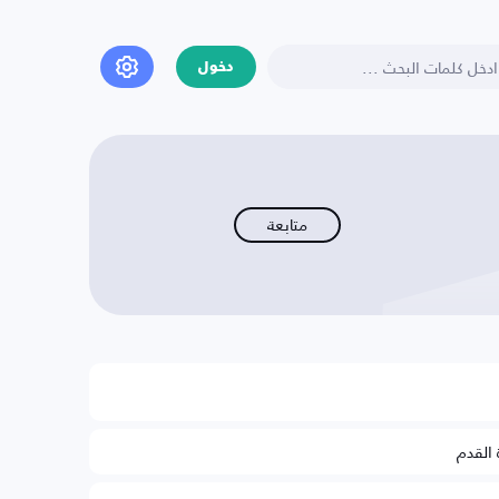
دخول
متابعة
 القدم