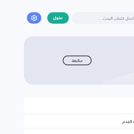
دخول
متابعة
 القدم