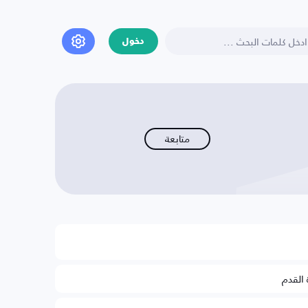
دخول
متابعة
 القدم