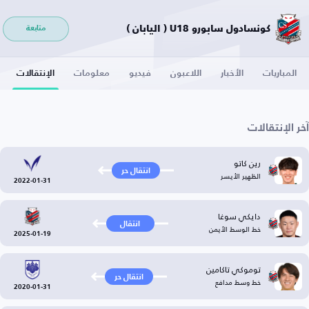
كونسادول سابورو U18 ( اليابان )
متابعة
المباريات
الأخبار
اللاعبون
فيديو
معلومات
الإنتقالات
آخر الإنتقالات
رين كاتو
انتقال حر
الظهير الأيسر
2022-01-31
دايكي سوغا
انتقال
خط الوسط الأيمن
2025-01-19
توموكي تاكامين
انتقال حر
خط وسط مدافع
2020-01-31