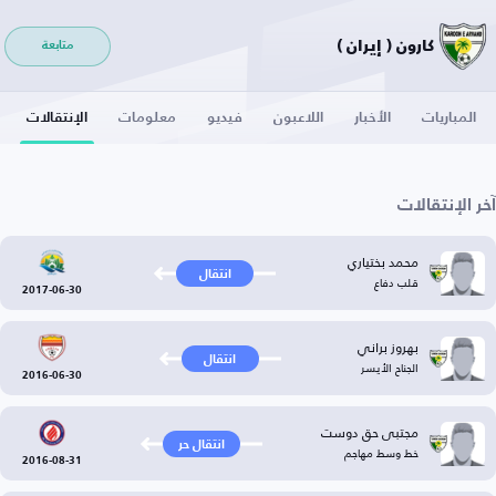
كارون ( إيران )
متابعة
المباريات
الأخبار
اللاعبون
فيديو
معلومات
الإنتقالات
آخر الإنتقالات
محمد بختياري
انتقال
قلب دفاع
2017-06-30
بهروز براني
انتقال
الجناح الأيسر
2016-06-30
مجتبی حق‌ دوست
انتقال حر
خط وسط مهاجم
2016-08-31