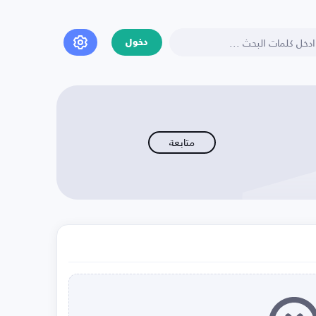
دخول
متابعة