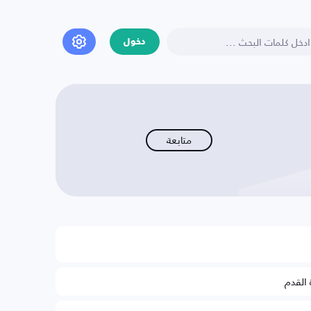
دخول
متابعة
 القدم