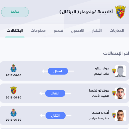
أكاديمية غوندومار ( البرتغال )
متابعة
المباريات
الأخبار
اللاعبون
فيديو
معلومات
الإنتقالات
آخر الإنتقالات
جواو بينتو
انتقال
قلب الهجوم
2017-06-30
جونكالو ليكسا
انتقال
الظهير الأيمن
2013-06-30
أندريه سيلفا
انتقال
خط وسط مهاجم
2013-06-30