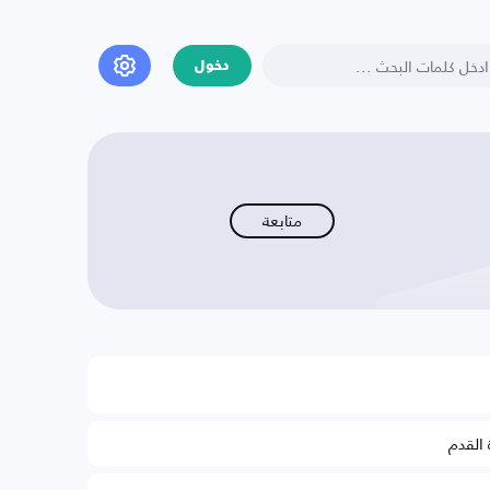
دخول
متابعة
 القدم