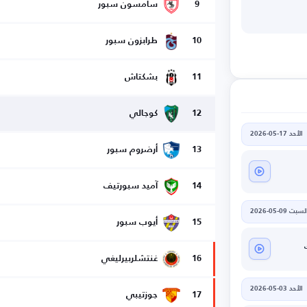
9
سامسون سبور
10
طرابزون سبور
11
بشكتاش
12
كوجالي
الأحد 17-05-2026
13
أرضروم سبور
14
آميد سبورتيف
لسبت 09-05-2026
15
أيوب سبور
16
غنتشلربيرليغي
الأحد 03-05-2026
17
جوزتيبي