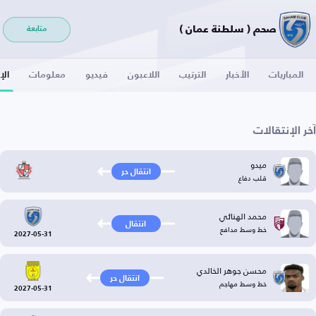
صحم ( سلطنة عمان )
متابعة
المباريات
الأخبار
الترتيب
اللاعبون
فيديو
معلومات
الإ
آخر الإنتقالات
ميدو
انتقال حر
قلب دفاع
محمد الهنائي
انتقال
خط وسط مدافع
2027-05-31
محسن جوهر الخالدي
انتقال حر
خط وسط مهاجم
2027-05-31