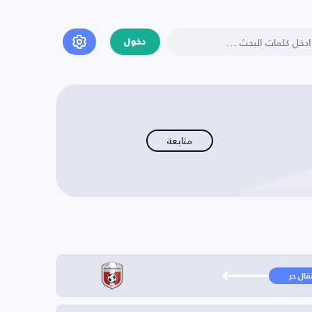
دخول
متابعة
تقال حر