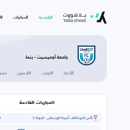
الرئيسية
المباريات
ال
جامعة أوميسيت - بنما
الأخبار
الترتيب
اللاعبون
فيدي
المباريات القادمة
كأس الكونكاكاف أمريكا الوسطى - الجولة 3
ال