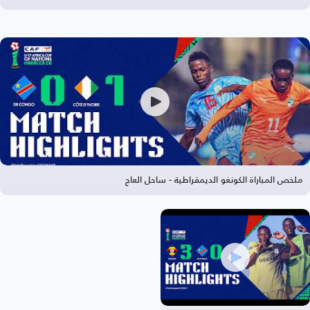
ملخص المباراة الكونغو الديمقراطية - ساحل العاج