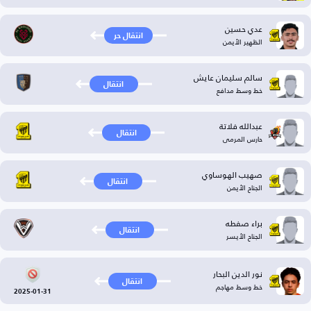
عدي حسين
انتقال حر
الظهير الأيمن
سالم سليمان عايش
انتقال
خط وسط مدافع
عبدالله فلاتة
انتقال
حارس المرمى
صهيب الهوساوي
انتقال
الجناح الأيمن
براء صفطه
انتقال
الجناح الأيسر
نور الدين البحار
انتقال
خط وسط مهاجم
2025-01-31