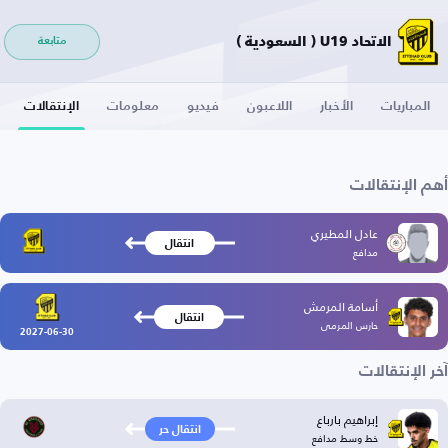
الاتحاد U19 ( السعودية )
متابعة
المباريات
الأخبار
اللاعبون
فيديو
معلومات
الإنتقالات
أهم الإنتقالات
عادل المطيري
انتقال
مدافع
أسامة المرمش
انتقال
حارس المرمى
2027-06-30
آخر الإنتقالات
إبراهيم بارباع
انتقال حر
خط وسط مدافع