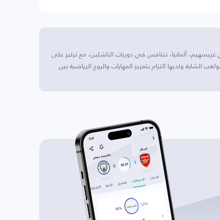
رة قدم تقع في غريسهيم، ألمانيا، تتنافس في دوريات الناشئين، مع تركيز على
اهب الشابة ولديها التزام بتعزيز المهارات والروح الرياضية بين