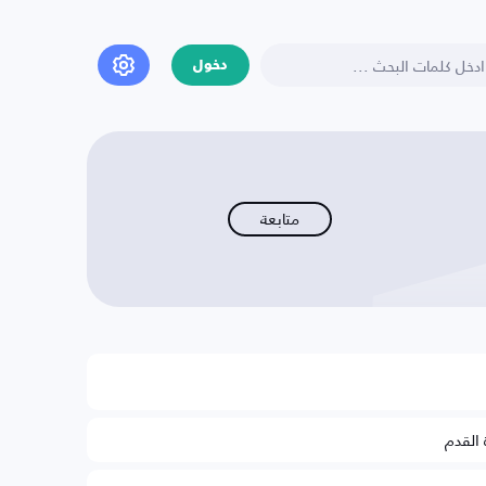
دخول
متابعة
 القدم