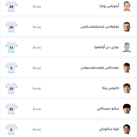
أرتوراس زولبا
وسط
44
بوفيلاس كيسيليفسكيس
وسط
20
يوري دي أوليفيرا
وسط
11
غوستاس ياروسفيسيوس
وسط
9
كاجوس بيكا
وسط
29
ساتو ميساكي
وسط
45
كوتا ساكوراي
وسط
6