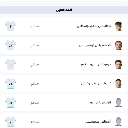
المدافعين
ريكارداس سفيكاوسكاس
مدافع
5
ألكسندراس ليفسيناس
مدافع
22
ديفيداس مالزينسكاس
مدافع
3
غابريليس نيكونوفاس
مدافع
21
كارلوس إدواردو
مدافع
31
أرميناس سيفيليس
مدافع
2