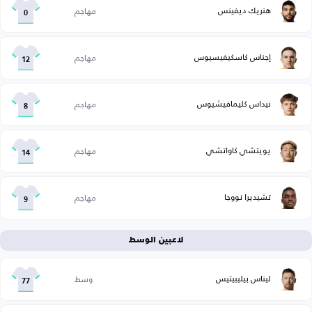
هنريك ديفينس
مهاجم
0
إجناس كاسكيفيسيوس
مهاجم
12
نيداس كليمافيشيوس
مهاجم
8
يويتشي كاواتشي
مهاجم
14
تشيديرا نووجا
مهاجم
9
لاعبين الوسط
ليناس بيليبيتيس
وسط
77