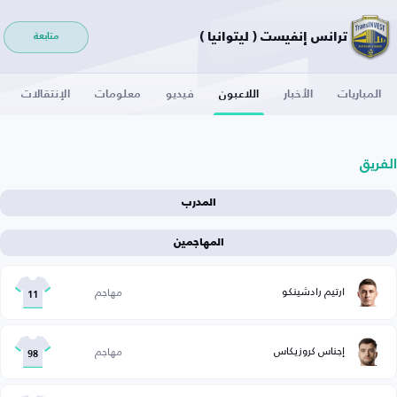
ترانس إنفيست ( ليتوانيا )
متابعة
المباريات
الأخبار
اللاعبون
فيديو
معلومات
الإنتقالات
الفريق
المدرب
المهاجمين
ارتيم رادشينكو
مهاجم
11
إجناس كروزيكاس
مهاجم
98