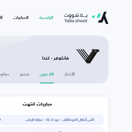
الرئيسية
المباريات
ال
فانكوفر - كندا
الأخبار
اللاعبون
فيديو
معلوم
مباريات انتهت
كأس أبطال الكونكاكاف - دور الـ 32 - مباراة الإياب
ال