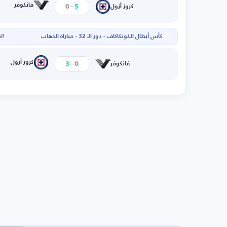
-
فانكوفر
0
5
كروز أزول
كأس أبطال الكونكاكاف - دور الـ 32 - مباراة الذهاب
الخم
-
كروز أزول
3
0
فانكوفر