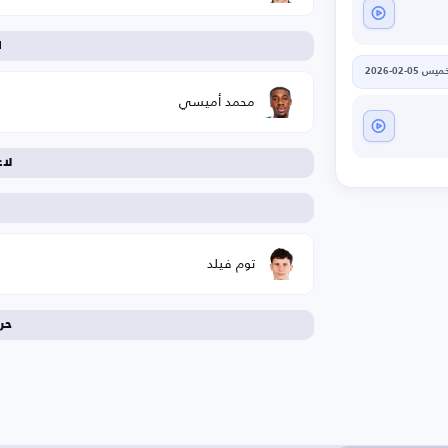
ا
يس 05-02-2026
محمد أميسي
لا
ا
توم فيلد
حر