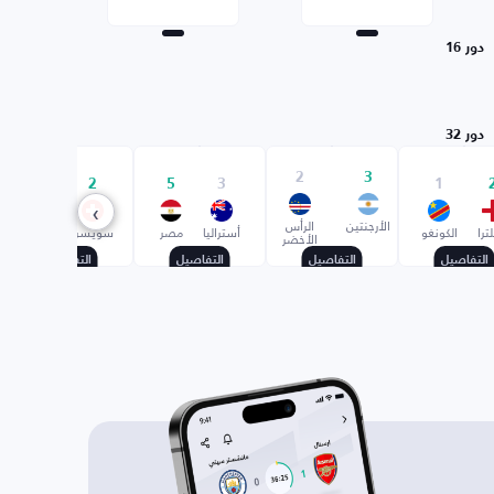
دور 16
دور 32
2
3
0
2
5
3
1
›
الأرجنتين
الرأس
ترا
الكونغو
أستراليا
مصر
سويسرا
الجزائر
الأخضر
التفاصيل
التفاصيل
التفاصيل
التفاصيل