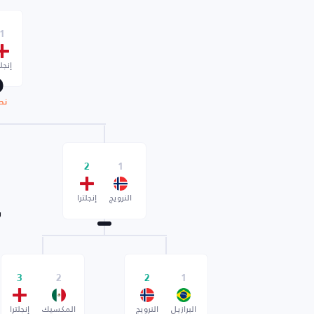
1
إنجلت
نص
2
1
النرويج
إنجلترا
ر
3
2
2
1
البرازيل
النرويج
المكسيك
إنجلترا