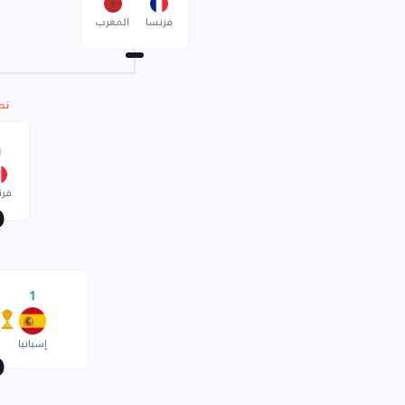
فرنسا
المغرب
نص
0
فرن
1
إسبانيا