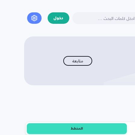
دخول
متابعة
المخطط