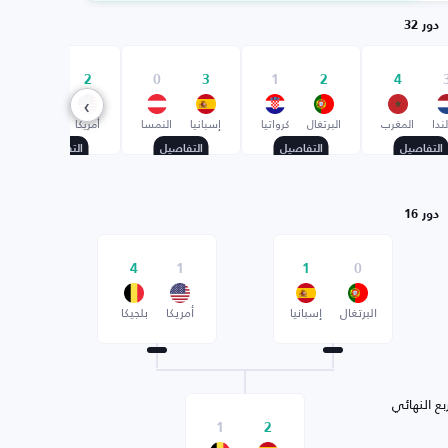
دور 32
0
2
0
3
1
2
4
›
ندا
المغرب
البرتغال
كرواتيا
إسبانيا
النمسا
أمريكا
البوسنة
التفاصيل
التفاصيل
التفاصيل
التفاصيل
دور 16
4
1
1
0
البرتغال
إسبانيا
أمريكا
بلجيكا
بع النهائي
1
2