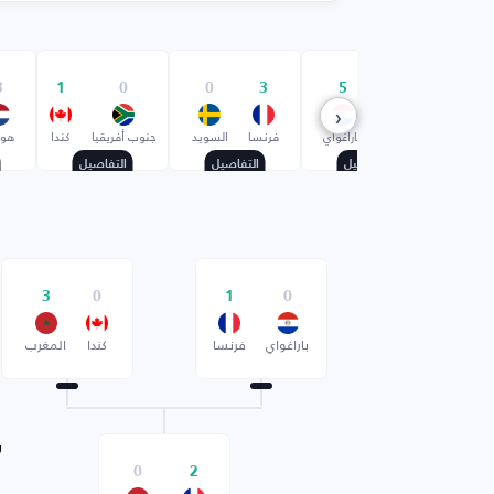
3
1
0
0
3
5
4
‹
ألمانيا
باراغواي
فرنسا
السويد
جنوب أفريقيا
كندا
هول
التفاصيل
التفاصيل
التفاصيل
3
0
1
0
باراغواي
فرنسا
كندا
المغرب
ر
0
2