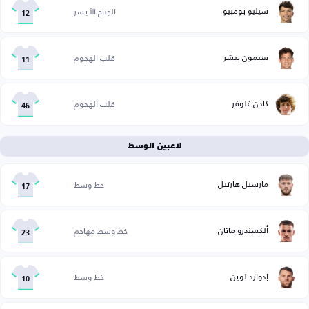
سيليو بومبيو
الجناح الأيسر
12
سيمون بيشر
قلب الهجوم
11
كادن غلوفر
قلب الهجوم
46
لاعبين الوسط
مارسيل هارتيل
خط وسط
17
ألكسندرو ماتان
خط وسط مهاجم
23
إدوارد لوين
خط وسط
10