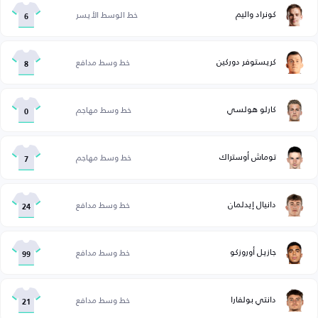
كونراد واليم
خط الوسط الأيسر
6
كريستوفر دوركين
خط وسط مدافع
8
كارلو هولسي
خط وسط مهاجم
0
توماش أوستراك
خط وسط مهاجم
7
دانيال إيدلمان
خط وسط مدافع
24
جازيل أوروزكو
خط وسط مدافع
99
دانتي بولفارا
خط وسط مدافع
21