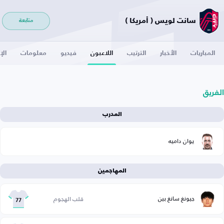
سانت لويس ( أمريكا )
متابعة
المباريات
الأخبار
الترتيب
اللاعبون
فيديو
معلومات
الإ
الفريق
المدرب
يوان داميه
المهاجمين
جيونغ سانغ بين
قلب الهجوم
77