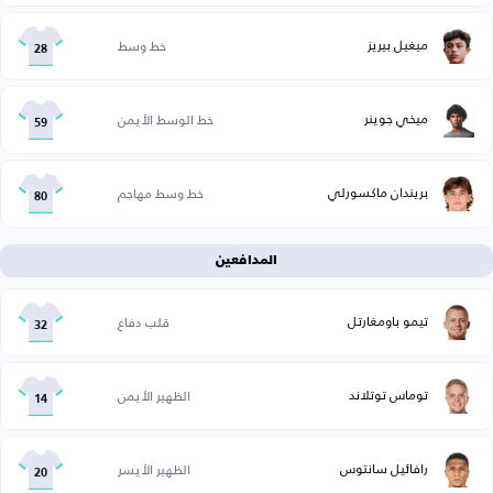
ميغيل بيريز
خط وسط
28
ميخي جوينر
خط الوسط الأيمن
59
بريندان ماكسورلي
خط وسط مهاجم
80
المدافعين
تيمو باومغارتل
قلب دفاع
32
توماس توتلاند
الظهير الأيمن
14
رافائيل سانتوس
الظهير الأيسر
20