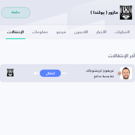
مازور ( بولندا )
متابعة
المباريات
الأخبار
اللاعبون
فيديو
معلومات
الإنتقالات
آخر الإنتقالات
غريغورز كريشوياك
انتقال
خط وسط مدافع