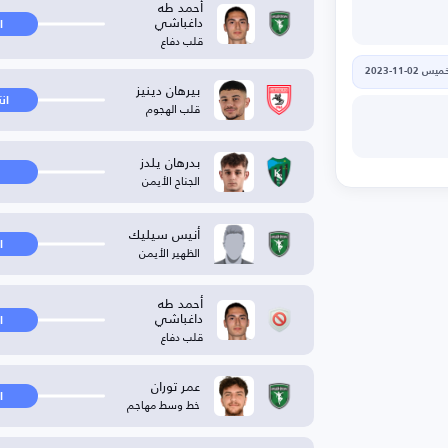
أحمد طه
داغباشي
ا
قلب دفاع
يس 02-11-2023
بيرهان دينيز
ان
قلب الهجوم
بدرهان يلدز
الجناح الأيمن
أنيس سيليك
ا
الظهير الأيمن
أحمد طه
داغباشي
ا
قلب دفاع
عمر توران
ا
خط وسط مهاجم