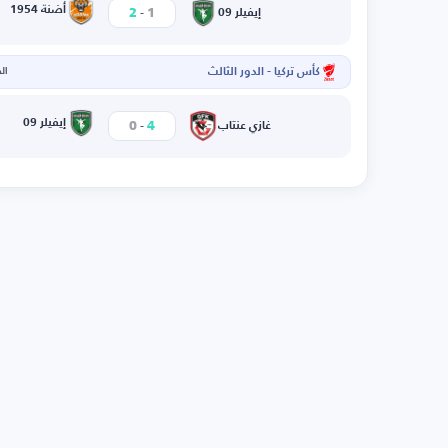
-
أضنة 1954
2
1
إيفيلر 09
كأس تركيا - الدور الثالث
الخم
-
إيفيلر 09
0
4
غازي عنتاب