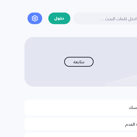
دخول
متابعة
رسك
 القدم