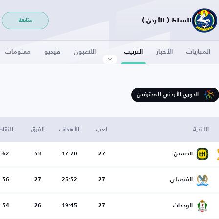
السلط ( الأردن )
متابعة
المباريات
الأخبار
الترتيب
اللاعبون
فيديو
معلومات
الدوري الأردني للمحترفين
الأندية
لعب
الأهداف
الفرق
النقاط
الحسين
27
17:70
53
62
الفيصلي
27
25:52
27
56
الوحدات
27
19:45
26
54