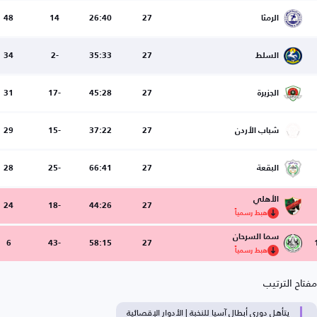
الرمثا
27
26:40
14
48
السلط
27
35:33
-2
34
الجزيرة
27
45:28
-17
31
شباب الأردن
27
37:22
-15
29
البقعة
27
66:41
-25
28
الأهلي
24
-18
44:26
27
هبط رسمياً
سما السرحان
6
-43
58:15
27
هبط رسمياً
مفتاح الترتيب
يتأهل دوري أبطال آسيا للنخبة | الأدوار الإقصائية