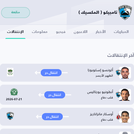
تامبيكو ( المكسيك )
متابعة
المباريات
الأخبار
اللاعبون
فيديو
معلومات
الإنتقالات
آخر الإنتقالات
ألونسو إسكوبوزا
انتقال حر
الظهير الأيسر
أنطونيو بورتاليس
انتقال حر
قلب دفاع
2026-07-21
أوسكار مانزاناريز
انتقال حر
قلب دفاع