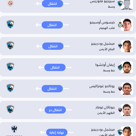
سيرجيو فلوريس
انتقال
وسط
خيسوس أوسيجو
انتقال
قلب الهجوم
ميشيل رودريجيز
انتقال
الجناح الأيمن
إيفان أوتشوا
انتقال
خط وسط
رونالدو غونزاليس
انتقال
خط وسط
جوناثان توفار
انتقال حر
الظهير الأيمن
ميشيل رودريجيز
نهاية إعارة
الجناح الأيمن