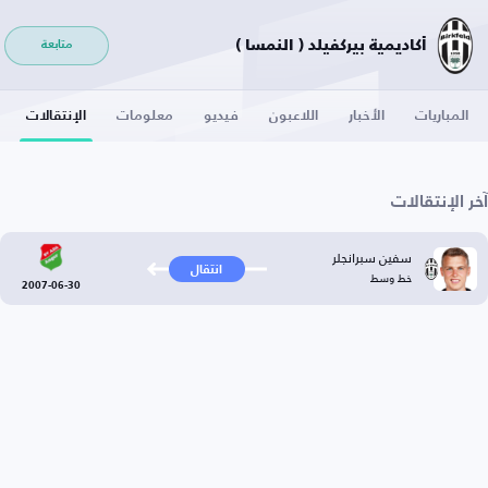
أكاديمية بيركفيلد ( النمسا )
متابعة
المباريات
الأخبار
اللاعبون
فيديو
معلومات
الإنتقالات
آخر الإنتقالات
سفين سبرانجلر
انتقال
خط وسط
2007-06-30