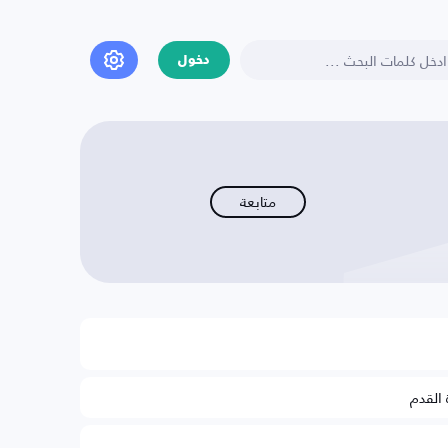
دخول
متابعة
 القدم