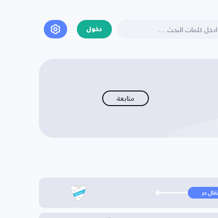
دخول
متابعة
تقال حر