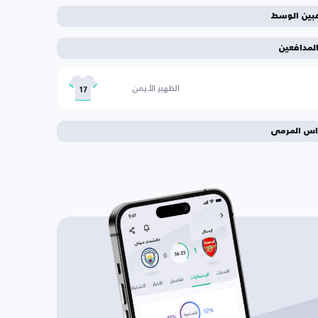
عبين الوسط
لمدافعين
الظهير الأيمن
17
اس المرمى