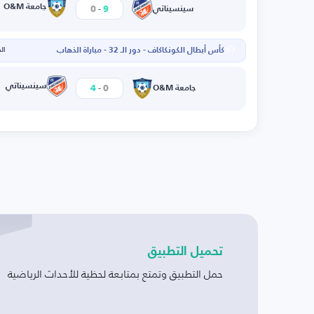
-
جامعة O&M
0
9
سينسيناتي
كأس أبطال الكونكاكاف - دور الـ 32 - مباراة الذهاب
الخم
-
سينسيناتي
4
0
جامعة O&M
تحميل التطبيق
حمل التطبيق وتمتع بمتابعة لحظية للأحداث الرياضية