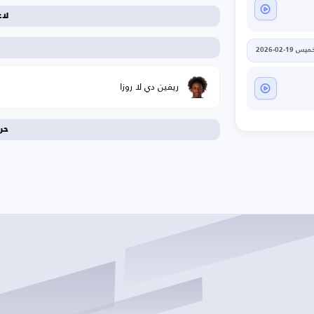
لا
ا
يس 19-02-2026
ريفين دي لا روزا
حر