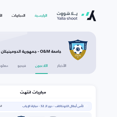
الرئيسية
المباريات
ال
جامعة O&M - جمهورية الدومينيكان
الأخبار
اللاعبون
فيديو
معلوم
مباريات انتهت
كأس أبطال الكونكاكاف - دور الـ 32 - مباراة الإياب
الخم