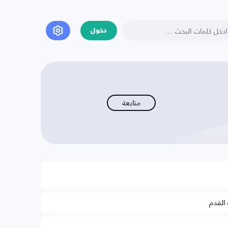
دخول
متابعة
 القدم