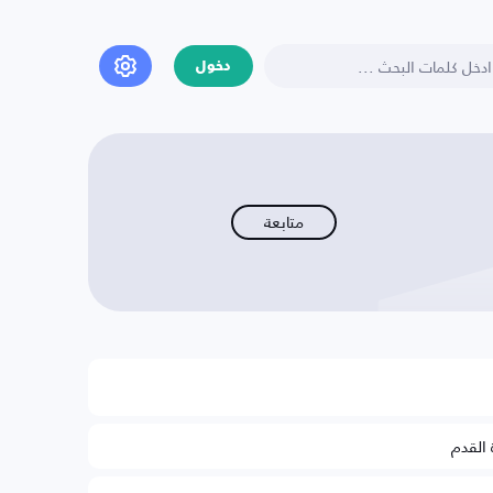
دخول
متابعة
 القدم