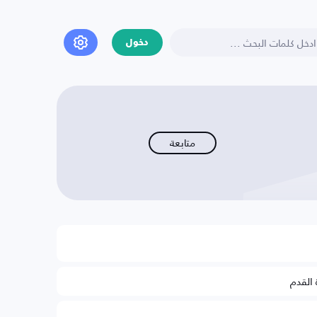
دخول
متابعة
 القدم