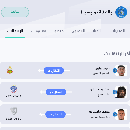
بياك ( أندونيسيا )
متابعة
المباريات
الأخبار
اللاعبون
فيديو
معلومات
الإنتقالات
آخر الإنتقالات
جورج براون
انتقال حر
الظهير الأيمن
ساندو إيمبالو
انتقال حر
قلب دفاع
2027-05-31
جوناتا ماتشادو
انتقال حر
خط وسط مدافع
2026-06-30