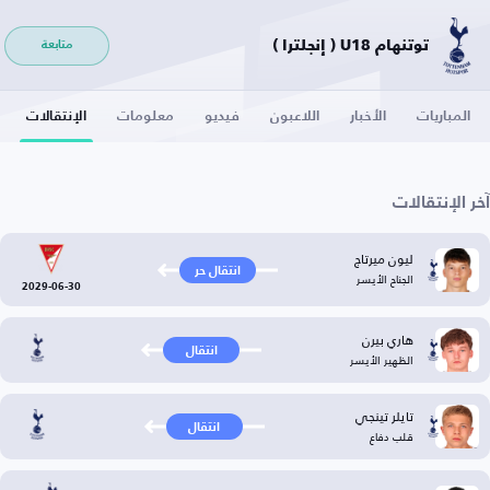
توتنهام U18 ( إنجلترا )
متابعة
المباريات
الأخبار
اللاعبون
فيديو
معلومات
الإنتقالات
آخر الإنتقالات
ليون ميرتاج
انتقال حر
الجناح الأيسر
2029-06-30
هاري بيرن
انتقال
الظهير الأيسر
تايلر تينجي
انتقال
قلب دفاع