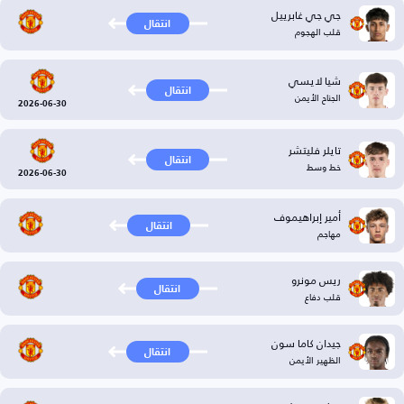
جي جي غابرييل
انتقال
قلب الهجوم
شيا لايسي
انتقال
الجناح الأيمن
2026-06-30
تايلر فليتشر
انتقال
خط وسط
2026-06-30
أمير إبراهيموف
انتقال
مهاجم
ريس مونرو
انتقال
قلب دفاع
جيدان كاما سون
انتقال
الظهير الأيمن