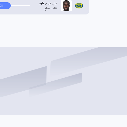
ني نوي ناره
ان
قلب دفاع