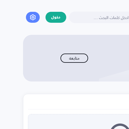
دخول
متابعة