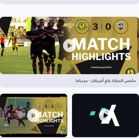
ملخص المباراة يانغ أفريكانز - ميدياما