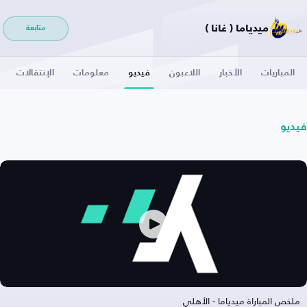
ميدياما ( غانا )
متابعة
المباريات
الأخبار
اللاعبون
فيديو
معلومات
الإنتقالات
فيديو
ملخص المباراة ميدياما - الأهلي