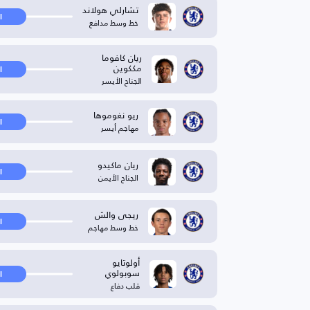
تشارلي هولاند
ا
خط وسط مدافع
ريان كافوما
مككوين
ا
الجناح الأيسر
ريو نغوموها
ا
مهاجم أيسر
ريان ماكيدو
ا
الجناح الأيمن
ريجى والش
ا
خط وسط مهاجم
أولوتايو
سوبولوي
ا
قلب دفاع