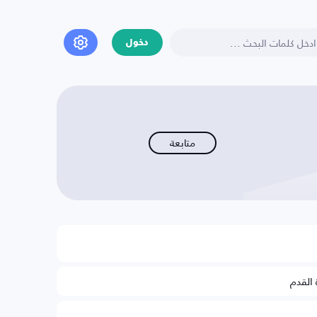
دخول
متابعة
 القدم