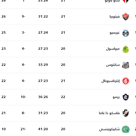
ساو باولو
21
25:26
1
26
فيتوريا
21
31:22
-9
26
غريميو
21
27:24
-3
25
ميراسول
20
27:23
-4
23
سانتوس
20
33:29
-4
22
إنترناسيونال
21
27:23
-4
22
ريمو
22
36:26
-10
22
فاسكو دا غاما
20
31:23
-8
21
شابيكوينسي
20
41:20
-21
10