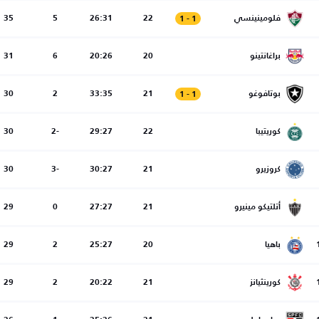
فلومينينسي
22
26:31
5
35
1
-
1
براغانتينو
20
20:26
6
31
بوتافوغو
21
33:35
2
30
1
-
1
كوريتيبا
22
29:27
-2
30
كروزيرو
21
30:27
-3
30
أتلتيكو مينيرو
21
27:27
0
29
باهيا
20
25:27
2
29
كورينثيانز
21
20:22
2
29